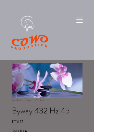
Artikelnummer: 211077
Byway 432 Hz 45
min
Preis
29,00 €