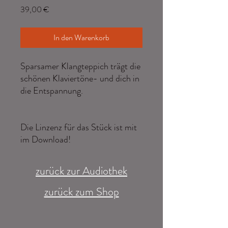
Preis
39,00 €
In den Warenkorb
Sparsamer Klangteppich trägt die
schönen Klaviertöne- und dich in
die Entspannung.
Die Linzenz für das Stück ist mit
im Download!
zurück zur Audiothek
zurück zum Shop